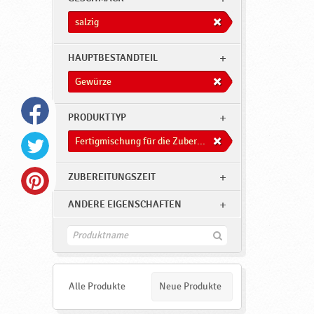
z
i
salzig
g
HAUPTBESTANDTEIL
,
G
Gewürze
e
PRODUKTTYP
w
ü
Fertigmischung für die Zuberitung von Süßwaren
r
ZUBEREITUNGSZEIT
z
e
ANDERE EIGENSCHAFTEN
,
F
F
i
n
e
d
r
e
Alle Produkte
Neue Produkte
n
t