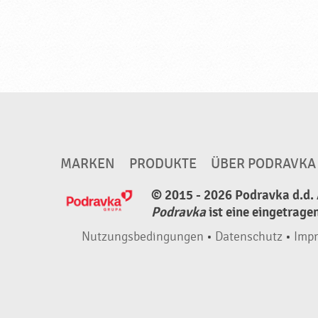
i
g
m
i
s
c
h
u
MARKEN
PRODUKTE
ÜBER PODRAVKA
n
© 2015 - 2026 Podravka d.d. 
g
Podravka
ist eine eingetrage
f
ü
Nutzungsbedingungen
•
Datenschutz
•
Imp
r
d
i