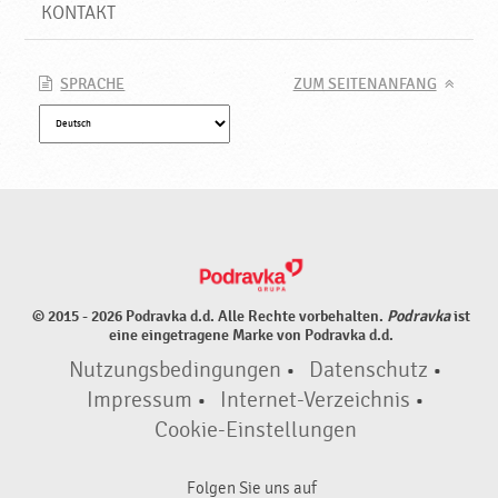
e
KONTAKT
P
r
o
SPRACHE
ZUM SEITENANFANG
d
u
k
t
e
♥
P
o
d
© 2015 - 2026 Podravka d.d. Alle Rechte vorbehalten.
Podravka
ist
r
eine eingetragene Marke von Podravka d.d.
a
Nutzungsbedingungen
•
Datenschutz
•
v
k
Impressum
•
Internet-Verzeichnis
•
a
Cookie-Einstellungen
Folgen Sie uns auf