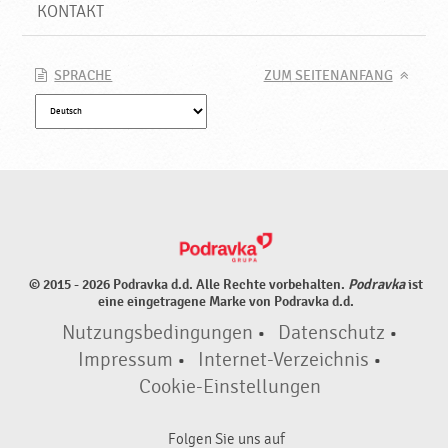
o
KONTAKT
d
r
a
SPRACHE
ZUM SEITENANFANG
v
k
a
© 2015 - 2026 Podravka d.d. Alle Rechte vorbehalten.
Podravka
ist
eine eingetragene Marke von Podravka d.d.
Nutzungsbedingungen
•
Datenschutz
•
Impressum
•
Internet-Verzeichnis
•
Cookie-Einstellungen
Folgen Sie uns auf