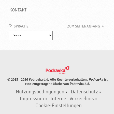
S
ü
KONTAKT
ß
w
a
SPRACHE
ZUM SEITENANFANG
r
e
n
,
N
e
u
e
P
r
© 2015 - 2026 Podravka d.d. Alle Rechte vorbehalten.
Podravka
ist
eine eingetragene Marke von Podravka d.d.
o
d
Nutzungsbedingungen
•
Datenschutz
•
u
Impressum
•
Internet-Verzeichnis
•
k
Cookie-Einstellungen
t
e