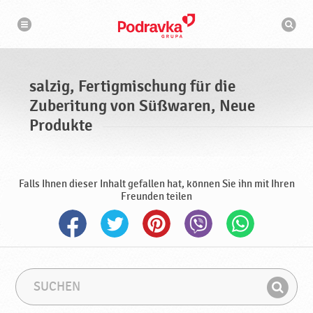
s
N
S
a
a
u
v
c
i
l
g
h
a
z
m
t
a
i
i
s
o
salzig, Fertigmischung für die
n
g
c
h
Zuberitung von Süßwaren, Neue
,
i
n
F
Produkte
e
e
r
t
i
Falls Ihnen dieser Inhalt gefallen hat, können Sie ihn mit Ihren
Freunden teilen
g
m
i
s
c
h
S
S
u
u
u
n
F
c
c