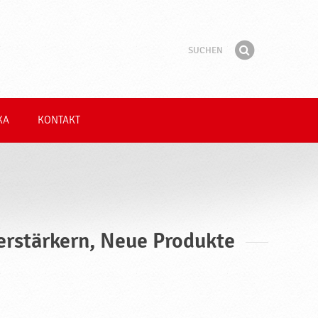
Suchen
Suchbegriff
Finden
KA
KONTAKT
erstärkern, Neue Produkte