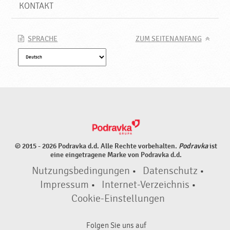
N
KONTAKT
e
u
e
SPRACHE
ZUM SEITENANFANG
P
r
o
d
u
k
t
e
♥
© 2015 - 2026 Podravka d.d. Alle Rechte vorbehalten.
Podravka
ist
P
eine eingetragene Marke von Podravka d.d.
o
Nutzungsbedingungen
•
Datenschutz
•
d
r
Impressum
•
Internet-Verzeichnis
•
a
Cookie-Einstellungen
v
k
Folgen Sie uns auf
a