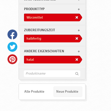
t
e
PRODUKTTYP
l
Würzmittel
,
h
ZUBEREITUNGSZEIT
a
halbfertig
l
b
ANDERE EIGENSCHAFTEN
f
halal
e
r
F
t
i
n
i
d
e
Alle Produkte
Neue Produkte
g
n
,
h