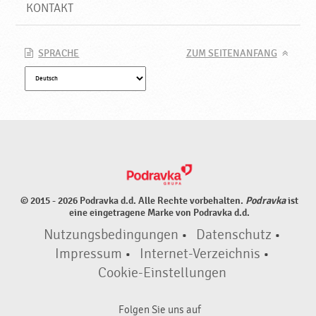
r
KONTAKT
o
d
u
SPRACHE
ZUM SEITENANFANG
k
t
e
♥
P
o
d
r
a
© 2015 - 2026 Podravka d.d. Alle Rechte vorbehalten.
Podravka
ist
v
eine eingetragene Marke von Podravka d.d.
k
Nutzungsbedingungen
•
Datenschutz
•
a
Impressum
•
Internet-Verzeichnis
•
Cookie-Einstellungen
Folgen Sie uns auf