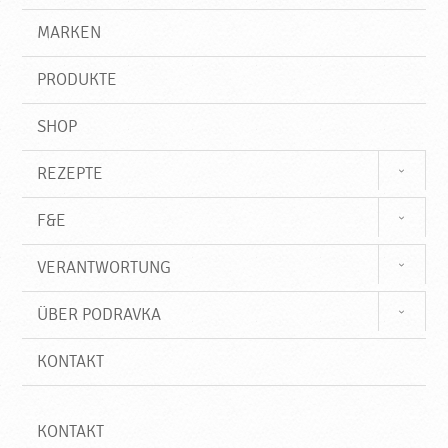
,
g
e
r
MARKEN
N
n
i
e
f
u
PRODUKTE
f
e
P
SHOP
r
o
REZEPTE
d
u
F&E
k
t
VERANTWORTUNG
e
♥
ÜBER PODRAVKA
P
o
KONTAKT
d
r
a
v
KONTAKT