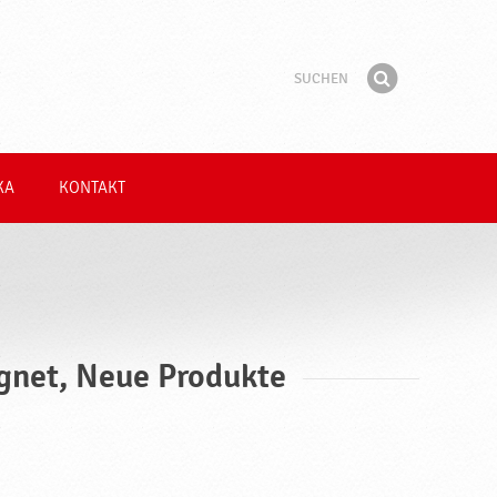
Suchen
Suchbegriff
Finden
KA
KONTAKT
eignet, Neue Produkte