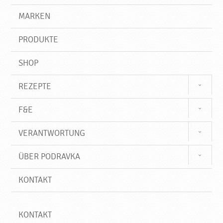
u
g
e
r
MARKEN
e
n
i
P
f
r
PRODUKTE
f
o
d
SHOP
u
k
REZEPTE
t
e
F&E
♥
P
VERANTWORTUNG
o
d
ÜBER PODRAVKA
r
a
KONTAKT
v
k
a
KONTAKT