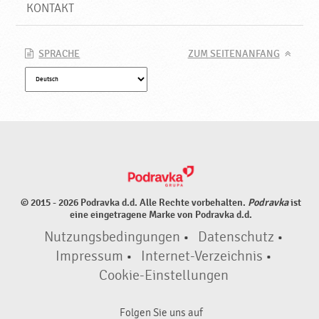
e
KONTAKT
♥
P
o
SPRACHE
ZUM SEITENANFANG
d
r
a
v
k
a
© 2015 - 2026 Podravka d.d. Alle Rechte vorbehalten.
Podravka
ist
eine eingetragene Marke von Podravka d.d.
Nutzungsbedingungen
•
Datenschutz
•
Impressum
•
Internet-Verzeichnis
•
Cookie-Einstellungen
Folgen Sie uns auf