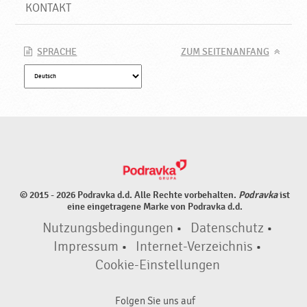
d
KONTAKT
u
k
t
SPRACHE
ZUM SEITENANFANG
e
♥
P
o
d
r
a
v
k
© 2015 - 2026 Podravka d.d. Alle Rechte vorbehalten.
Podravka
ist
a
eine eingetragene Marke von Podravka d.d.
Nutzungsbedingungen
•
Datenschutz
•
Impressum
•
Internet-Verzeichnis
•
Cookie-Einstellungen
Folgen Sie uns auf