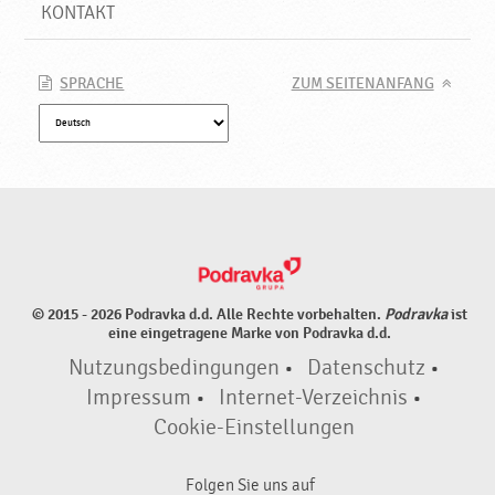
o
KONTAKT
d
r
a
SPRACHE
ZUM SEITENANFANG
v
k
a
© 2015 - 2026 Podravka d.d. Alle Rechte vorbehalten.
Podravka
ist
eine eingetragene Marke von Podravka d.d.
Nutzungsbedingungen
•
Datenschutz
•
Impressum
•
Internet-Verzeichnis
•
Cookie-Einstellungen
Folgen Sie uns auf