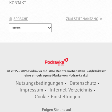
f
KONTAKT
e
,
N
SPRACHE
ZUM SEITENANFANG
e
u
e
P
r
o
d
u
k
© 2015 - 2026 Podravka d.d. Alle Rechte vorbehalten.
Podravka
ist
t
eine eingetragene Marke von Podravka d.d.
e
Nutzungsbedingungen
•
Datenschutz
•
♥
P
Impressum
•
Internet-Verzeichnis
•
o
Cookie-Einstellungen
d
r
Folgen Sie uns auf
a