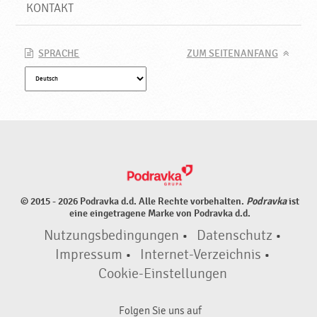
N
KONTAKT
e
u
e
SPRACHE
ZUM SEITENANFANG
P
r
o
d
u
k
t
e
♥
© 2015 - 2026 Podravka d.d. Alle Rechte vorbehalten.
Podravka
ist
P
eine eingetragene Marke von Podravka d.d.
o
Nutzungsbedingungen
•
Datenschutz
•
d
r
Impressum
•
Internet-Verzeichnis
•
a
Cookie-Einstellungen
v
k
Folgen Sie uns auf
a