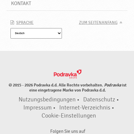
d
KONTAKT
u
k
t
SPRACHE
ZUM SEITENANFANG
e
♥
P
o
d
r
a
v
k
© 2015 - 2026 Podravka d.d. Alle Rechte vorbehalten.
Podravka
ist
a
eine eingetragene Marke von Podravka d.d.
Nutzungsbedingungen
•
Datenschutz
•
Impressum
•
Internet-Verzeichnis
•
Cookie-Einstellungen
Folgen Sie uns auf