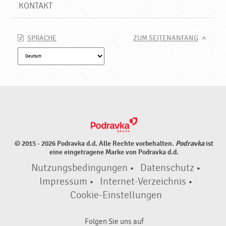
r
KONTAKT
t
i
g
SPRACHE
ZUM SEITENANFANG
,
h
a
l
a
l
,
N
e
© 2015 - 2026 Podravka d.d. Alle Rechte vorbehalten.
Podravka
ist
u
eine eingetragene Marke von Podravka d.d.
e
Nutzungsbedingungen
•
Datenschutz
•
P
r
Impressum
•
Internet-Verzeichnis
•
o
Cookie-Einstellungen
d
u
Folgen Sie uns auf
k