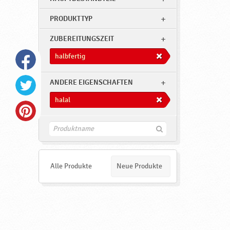
t
i
PRODUKTTYP
g
ZUBEREITUNGSZEIT
,
halbfertig
h
a
ANDERE EIGENSCHAFTEN
l
halal
a
l
F
,
i
N
n
d
e
e
Alle Produkte
Neue Produkte
n
u
e
P
r