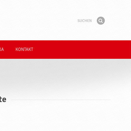
Suchen
Suchbegriff
Finden
KA
KONTAKT
te