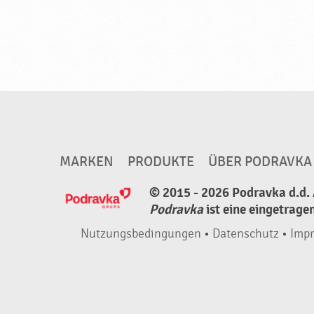
h
a
l
a
l
,
N
e
MARKEN
PRODUKTE
ÜBER PODRAVKA
u
© 2015 - 2026 Podravka d.d. 
e
Podravka
ist eine eingetrage
P
r
Nutzungsbedingungen
•
Datenschutz
•
Imp
o
d
u