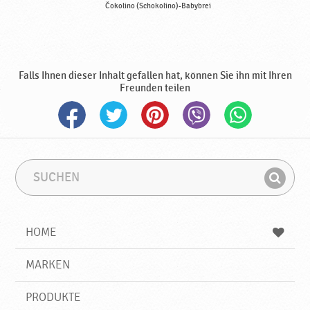
Čokolino (Schokolino)-Babybrei
Falls Ihnen dieser Inhalt gefallen hat, können Sie ihn mit Ihren
Freunden teilen
S
S
u
u
F
c
c
i
h
h
e
b
n
HOME
n
e
d
g
e
r
MARKEN
n
i
f
PRODUKTE
f