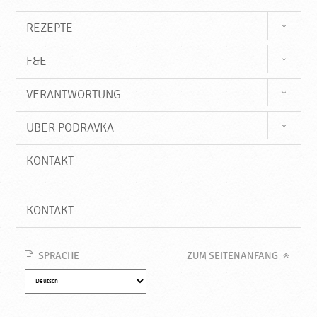
d
r
REZEPTE
a
v
F&E
k
a
VERANTWORTUNG
ÜBER PODRAVKA
KONTAKT
KONTAKT
SPRACHE
ZUM SEITENANFANG