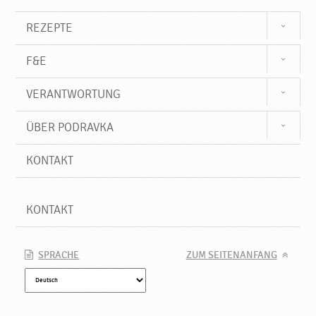
r
o
REZEPTE
d
u
F&E
k
t
VERANTWORTUNG
e
♥
P
ÜBER PODRAVKA
o
d
KONTAKT
r
a
v
KONTAKT
k
a
SPRACHE
ZUM SEITENANFANG