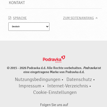
N
KONTAKT
e
u
e
SPRACHE
ZUM SEITENANFANG
P
r
o
d
u
k
t
e
♥
© 2015 - 2026 Podravka d.d. Alle Rechte vorbehalten.
Podravka
ist
P
eine eingetragene Marke von Podravka d.d.
o
Nutzungsbedingungen
•
Datenschutz
•
d
r
Impressum
•
Internet-Verzeichnis
•
a
Cookie-Einstellungen
v
k
Folgen Sie uns auf
a