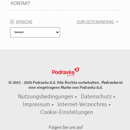
d
KONTAKT
u
k
t
SPRACHE
ZUM SEITENANFANG
e
♥
P
o
d
r
a
v
k
© 2015 - 2026 Podravka d.d. Alle Rechte vorbehalten.
Podravka
ist
a
eine eingetragene Marke von Podravka d.d.
Nutzungsbedingungen
•
Datenschutz
•
Impressum
•
Internet-Verzeichnis
•
Cookie-Einstellungen
Folgen Sie uns auf