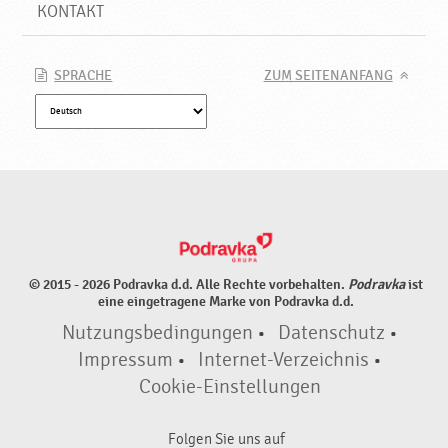
P
KONTAKT
o
d
r
SPRACHE
ZUM SEITENANFANG
a
v
k
a
© 2015 - 2026 Podravka d.d. Alle Rechte vorbehalten.
Podravka
ist
eine eingetragene Marke von Podravka d.d.
Nutzungsbedingungen
•
Datenschutz
•
Impressum
•
Internet-Verzeichnis
•
Cookie-Einstellungen
Folgen Sie uns auf