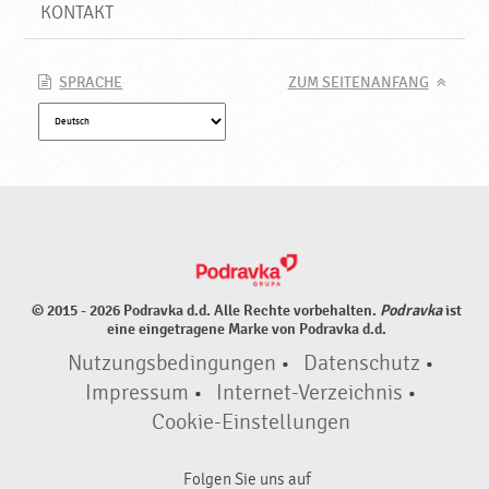
u
KONTAKT
e
P
r
SPRACHE
ZUM SEITENANFANG
o
d
u
k
t
e
♥
P
o
© 2015 - 2026 Podravka d.d. Alle Rechte vorbehalten.
Podravka
ist
d
eine eingetragene Marke von Podravka d.d.
r
Nutzungsbedingungen
•
Datenschutz
•
a
v
Impressum
•
Internet-Verzeichnis
•
k
Cookie-Einstellungen
a
Folgen Sie uns auf