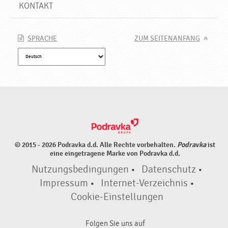
u
KONTAKT
k
t
e
SPRACHE
ZUM SEITENANFANG
♥
P
o
d
r
a
v
k
a
© 2015 - 2026 Podravka d.d. Alle Rechte vorbehalten.
Podravka
ist
eine eingetragene Marke von Podravka d.d.
Nutzungsbedingungen
•
Datenschutz
•
Impressum
•
Internet-Verzeichnis
•
Cookie-Einstellungen
Folgen Sie uns auf