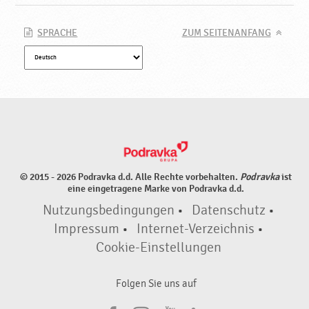
r
a
v
SPRACHE
ZUM SEITENANFANG
k
a
© 2015 - 2026 Podravka d.d. Alle Rechte vorbehalten.
Podravka
ist
eine eingetragene Marke von Podravka d.d.
Nutzungsbedingungen
•
Datenschutz
•
Impressum
•
Internet-Verzeichnis
•
Cookie-Einstellungen
Folgen Sie uns auf