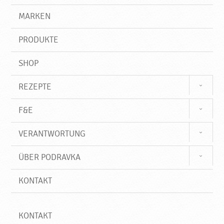
l
g
e
r
MARKEN
a
n
i
l
f
,
PRODUKTE
f
N
e
SHOP
u
e
REZEPTE
P
r
F&E
o
d
VERANTWORTUNG
u
k
ÜBER PODRAVKA
t
e
KONTAKT
♥
P
o
d
KONTAKT