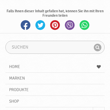
P
r
Falls Ihnen dieser Inhalt gefallen hat, können Sie ihn mit Ihren
o
Freunden teilen
d
u
k
t
e
♥
S
S
u
u
P
F
c
c
o
i
h
h
d
e
b
n
HOME
r
n
e
d
a
g
e
r
MARKEN
v
n
i
k
f
a
PRODUKTE
f
SHOP