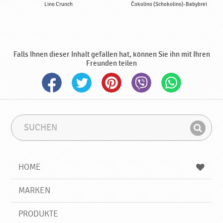
Lino Crunch
Čokolino (Schokolino)-Babybrei
Falls Ihnen dieser Inhalt gefallen hat, können Sie ihn mit Ihren
Freunden teilen
S
S
u
u
F
c
c
i
h
h
e
b
n
HOME
n
e
d
g
e
r
MARKEN
n
i
f
PRODUKTE
f