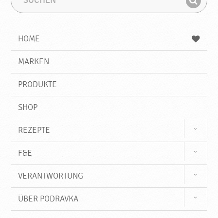
v
u
u
k
F
c
c
a
i
h
h
e
b
n
HOME
n
e
d
g
e
r
MARKEN
n
i
f
PRODUKTE
f
SHOP
REZEPTE
F&E
VERANTWORTUNG
ÜBER PODRAVKA