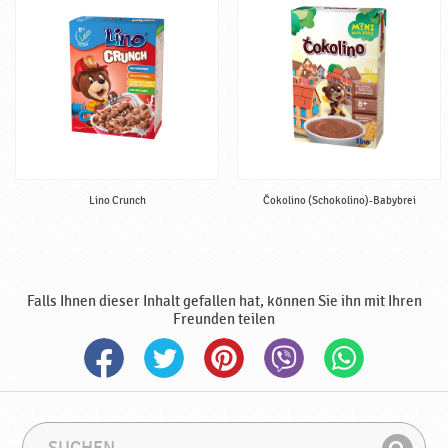
l
b
f
e
r
t
i
g
,
Lino Crunch
Čokolino (Schokolino)-Babybrei
h
a
l
a
l
Falls Ihnen dieser Inhalt gefallen hat, können Sie ihn mit Ihren
♥
Freunden teilen
P
o
d
r
a
S
S