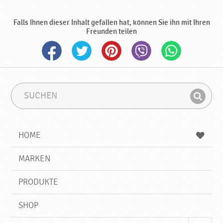
d
u
Falls Ihnen dieser Inhalt gefallen hat, können Sie ihn mit Ihren
k
Freunden teilen
t
e
♥
P
o
d
S
S
u
u
r
F
c
c
a
i
h
h
v
e
b
n
HOME
k
n
e
d
a
g
e
r
MARKEN
n
i
f
PRODUKTE
f
SHOP