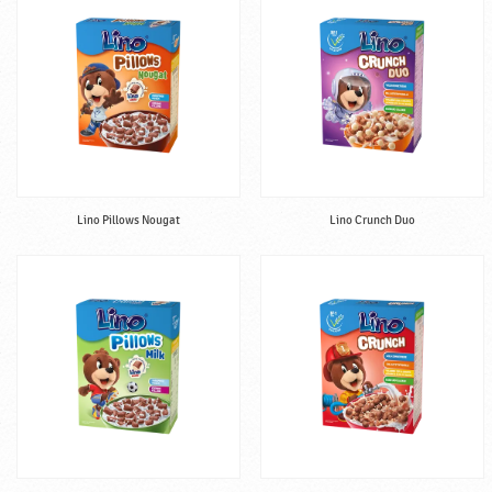
a
Lino Pillows Nougat
Lino Crunch Duo