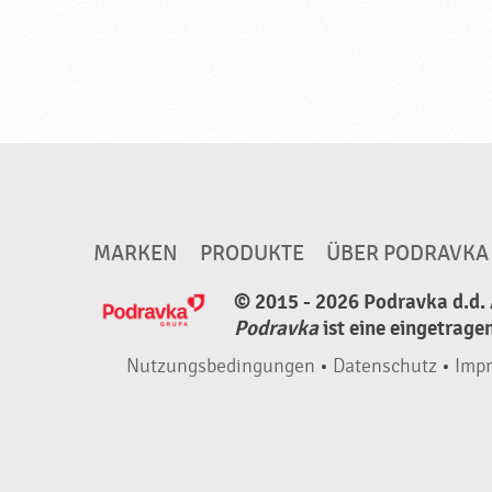
g
,
h
a
l
a
l
♥
MARKEN
PRODUKTE
ÜBER PODRAVKA
P
© 2015 - 2026 Podravka d.d. 
o
Podravka
ist eine eingetrage
d
r
Nutzungsbedingungen
•
Datenschutz
•
Imp
a
v
k