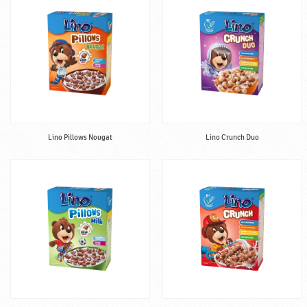
P
o
d
r
a
v
k
a
Lino Pillows Nougat
Lino Crunch Duo