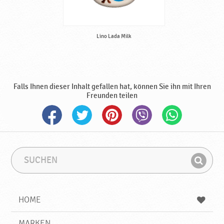
Lino Lada Milk
Falls Ihnen dieser Inhalt gefallen hat, können Sie ihn mit Ihren
Freunden teilen
S
S
u
u
F
c
c
i
h
h
e
b
n
HOME
n
e
d
g
e
r
MARKEN