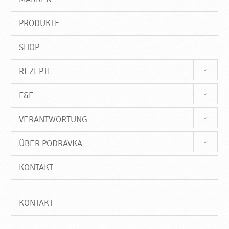
n
i
f
PRODUKTE
f
SHOP
REZEPTE
F&E
VERANTWORTUNG
ÜBER PODRAVKA
KONTAKT
KONTAKT