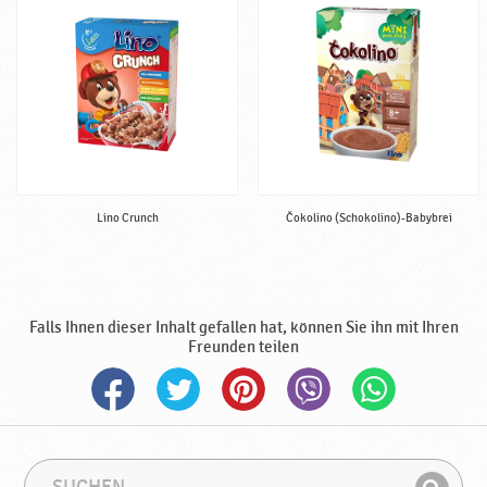
f
e
r
t
i
g
,
h
a
Lino Crunch
Čokolino (Schokolino)-Babybrei
l
a
l
♥
P
Falls Ihnen dieser Inhalt gefallen hat, können Sie ihn mit Ihren
o
Freunden teilen
d
r
a
v
k
S
S