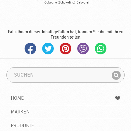
Čokolino (Schokolino)-Babybrei
Falls Ihnen dieser Inhalt gefallen hat, können Sie ihn mit Ihren
Freunden teilen
S
S
u
u
F
c
c
i
h
h
e
b
n
HOME
n
e
d
g
e
r
MARKEN
n
i
f
PRODUKTE
f