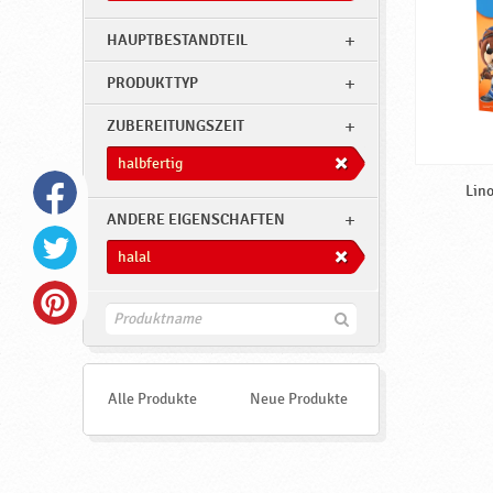
,
h
HAUPTBESTANDTEIL
a
PRODUKTTYP
l
a
ZUBEREITUNGSZEIT
l
halbfertig
♥
Lino
P
ANDERE EIGENSCHAFTEN
o
halal
d
r
F
i
a
n
d
v
e
Alle Produkte
Neue Produkte
k
n
a