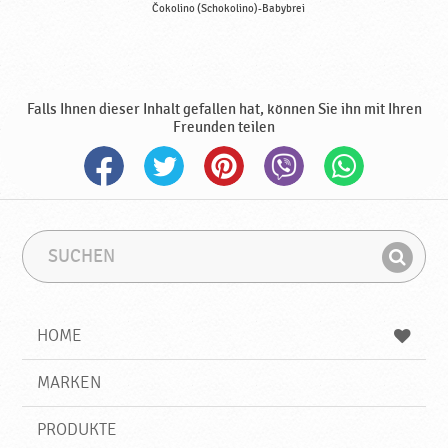
Čokolino (Schokolino)-Babybrei
Falls Ihnen dieser Inhalt gefallen hat, können Sie ihn mit Ihren
Freunden teilen
S
S
u
u
F
c
c
i
h
h
e
b
n
HOME
n
e
d
g
e
r
MARKEN
n
i
f
PRODUKTE
f