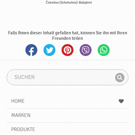
Čokolino (Schokolino)-Babybrei
Falls Ihnen dieser Inhalt gefallen hat, können Sie ihn mit Ihren
Freunden teilen
S
S
u
u
F
c
c
i
h
h
e
b
n
HOME
n
e
d
g
e
r
MARKEN
n
i
f
PRODUKTE
f