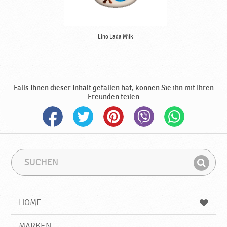
Lino Lada Milk
Falls Ihnen dieser Inhalt gefallen hat, können Sie ihn mit Ihren
Freunden teilen
S
S
u
u
F
c
c
i
h
h
e
b
n
HOME
n
e
d
g
e
r
MARKEN