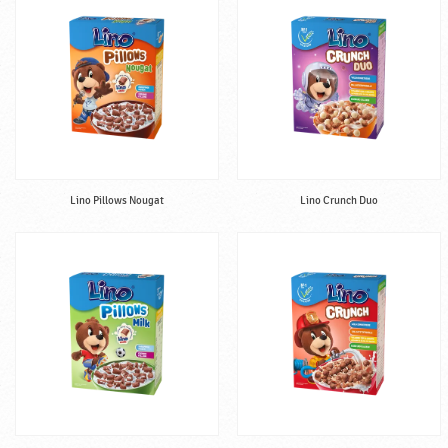
P
o
d
r
a
v
k
a
Lino Pillows Nougat
Lino Crunch Duo