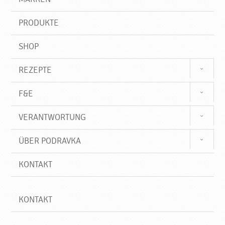
n
i
f
PRODUKTE
f
SHOP
REZEPTE
F&E
VERANTWORTUNG
ÜBER PODRAVKA
KONTAKT
KONTAKT