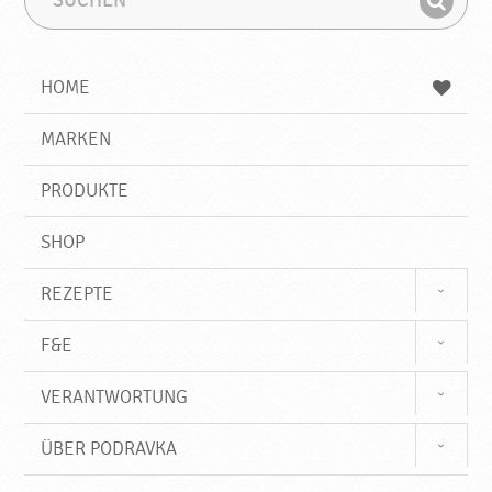
u
u
F
c
c
i
h
h
e
b
n
HOME
n
e
d
g
e
r
MARKEN
n
i
f
PRODUKTE
f
SHOP
REZEPTE
F&E
VERANTWORTUNG
ÜBER PODRAVKA