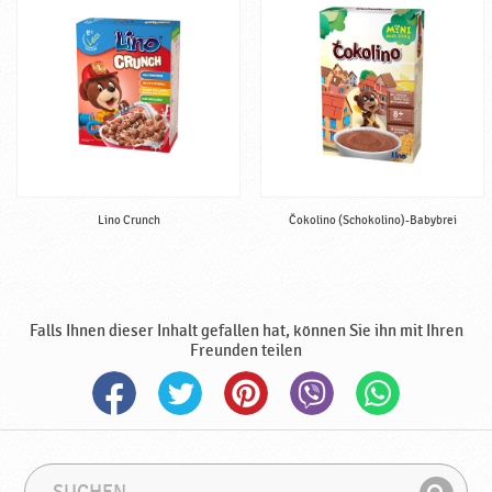
e
,
h
a
l
a
l
♥
P
Lino Crunch
Čokolino (Schokolino)-Babybrei
o
d
r
a
v
Falls Ihnen dieser Inhalt gefallen hat, können Sie ihn mit Ihren
k
Freunden teilen
a
S
S