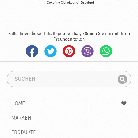
Čokolino (Schokolino)-Babybrei
Falls Ihnen dieser Inhalt gefallen hat, können Sie ihn mit Ihren
Freunden teilen
S
S
u
u
F
c
c
i
h
h
e
b
n
HOME
n
e
d
g
e
r
MARKEN
n
i
f
PRODUKTE
f