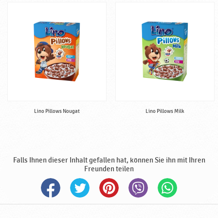
,
B
a
b
y
n
a
h
r
u
n
Lino Pillows Nougat
Lino Pillows Milk
g
,
h
a
Falls Ihnen dieser Inhalt gefallen hat, können Sie ihn mit Ihren
l
Freunden teilen
a
l
♥
P