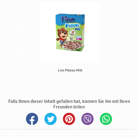
i
d
e
p
r
o
d
u
k
t
e
Lino Pillows Milk
,
h
a
l
Falls Ihnen dieser Inhalt gefallen hat, können Sie ihn mit Ihren
a
Freunden teilen
l
♥
P
o