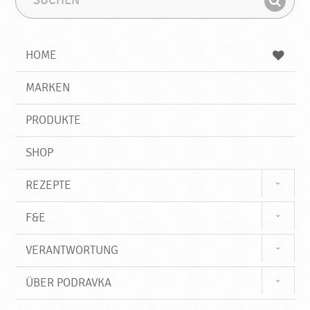
u
u
F
c
c
i
h
h
e
b
n
HOME
n
e
d
g
e
r
MARKEN
n
i
f
PRODUKTE
f
SHOP
REZEPTE
F&E
VERANTWORTUNG
ÜBER PODRAVKA