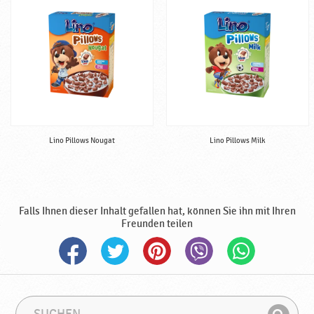
,
h
a
l
a
l
♥
P
o
Lino Pillows Nougat
Lino Pillows Milk
d
r
a
v
k
Falls Ihnen dieser Inhalt gefallen hat, können Sie ihn mit Ihren
a
Freunden teilen
S
S