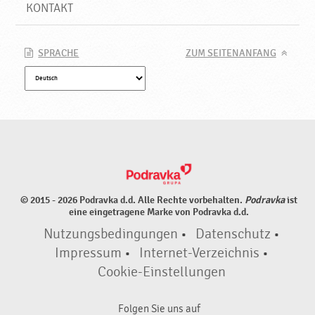
e
KONTAKT
♥
P
o
SPRACHE
ZUM SEITENANFANG
d
r
a
v
k
a
© 2015 - 2026 Podravka d.d. Alle Rechte vorbehalten.
Podravka
ist
eine eingetragene Marke von Podravka d.d.
Nutzungsbedingungen
•
Datenschutz
•
Impressum
•
Internet-Verzeichnis
•
Cookie-Einstellungen
Folgen Sie uns auf