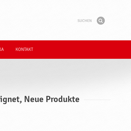
Suchen
Suchbegriff
Finden
KA
KONTAKT
eignet, Neue Produkte