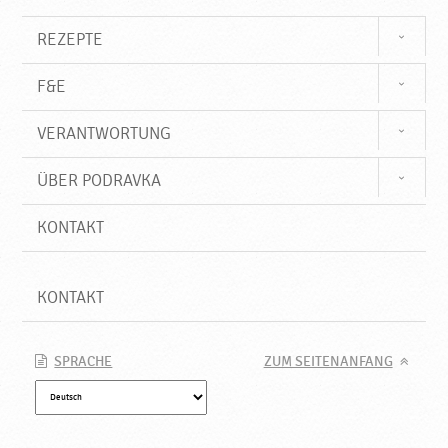
o
d
REZEPTE
u
k
F&E
t
e
VERANTWORTUNG
♥
P
o
ÜBER PODRAVKA
d
r
KONTAKT
a
v
k
KONTAKT
a
SPRACHE
ZUM SEITENANFANG